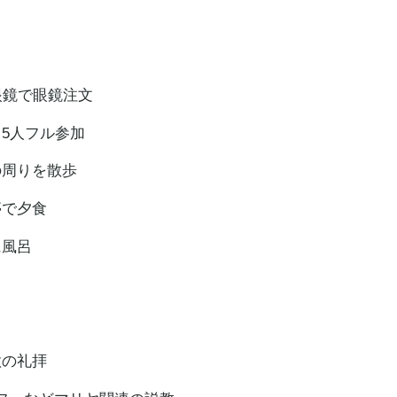
眼
鏡で眼鏡注文
フル参加
りを散歩
亭で夕食
風呂
歌の礼拝