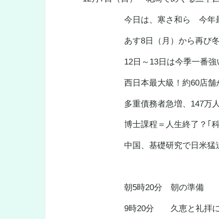
今日は、寒さ和ら 今年最
あす8日（月）から再び冬
12日～13日は今季一番強い
西日本最大級！約60店舗が集ま
多重債務者急増、147万
博士課程＝人生終了？｢科学
中国、基礎研究で日米猛追 
朝5時20分 朝の準備 6時
9時20分 久恵と礼拝に出