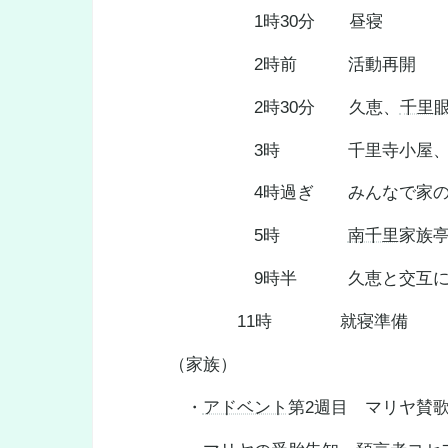
1時30分 昼寝
2時前 活動再開
2時30分 久恵、
千里
3時 千里寺小屋、5人
4時過ぎ みんなで家の周
5時
南千里
家族
9時半 久恵と交互に
11時 就寝準備
（家族）
・
アドベント
第2週目 マリヤ賛