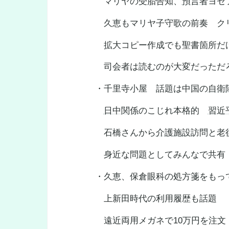
マリヤの受胎告知、
預言者
ヨセ
久恵もマリヤ子守歌の前奏 クリ
拡大コピー作成でも聖書箇所だけ
司会者は読むのが大変だっただ
・千里寺小屋 話題は中国の
自衛
日中関係
のこじれ本格的
習近
石橋さんから
介護施設
訪問と老
身近な問題としてみんなで共有
・久恵、保倉眼科の処方箋をもっ
上新田時代の利用履歴も話題
遠近両用メガネで10万円を注