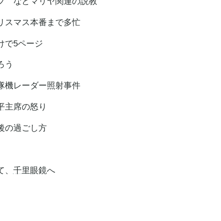
フ などマリヤ関連の説教
スマス本番まで多忙
で5ページ
ろう
隊
機レーダー照射事件
平
主席の怒り
後の過ごし方
て、
千里眼
鏡へ
文