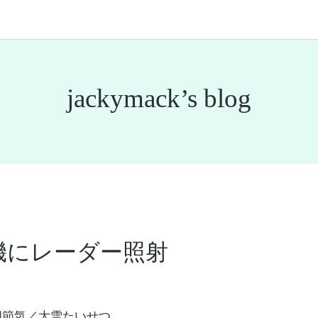
jackymack’s blog
機にレーダー照射
四節気
／大雪たいせつ