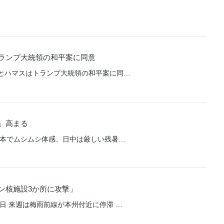
ランプ大統領の和平案に同意
ルとハマスはトランプ大統領の和平案に同…
」高まる
西日本でムシムシ体感、日中は厳しい残暑…
ン核施設3か所に攻撃」
一日 来週は梅雨前線が本州付近に停滞 …