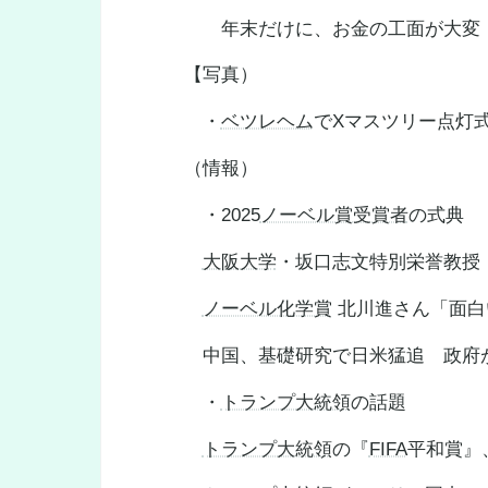
年末だけに、お金の工面が大変
【写真）
・
ベツレヘム
でXマスツリー点灯
（情報）
・2025
ノーベル賞受賞者
の式典
大阪大学
・坂口志文特別栄誉教授
ノーベル化学賞
北川進さん「面白
中国、基礎研究で日米猛追 政府
・
トランプ大統領
の話題
トランプ大統領
の『
FIFA
平和賞』