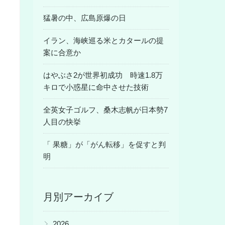
猛暑の中、広島原爆の日
イラン、海峡巡る米とカタールの提
案に合意か
はやぶさ2が世界初成功 時速1.8万
キロで小惑星に命中させた技術
全英女子ゴルフ、桑木志帆が日本勢7
人目の快挙
「 果糖」が「がん転移」を促すと判
明
月別アーカイブ
▶
2026