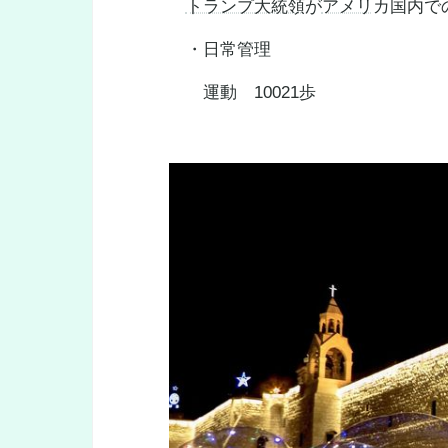
トランプ大統領
が
アメリ
カ国内で
・日常管理
運動 10021歩