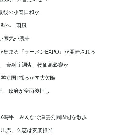
後の小春日和か
型へ 雨風
寒気が襲来
る『ラーメンEXPO』が開催される
人
金融庁
調査、物価高影響か
立国｣揺るがす大欠陥
政府が全面後押し
半 みんなで津雲公園周辺を散歩
席、久恵は奏楽担当